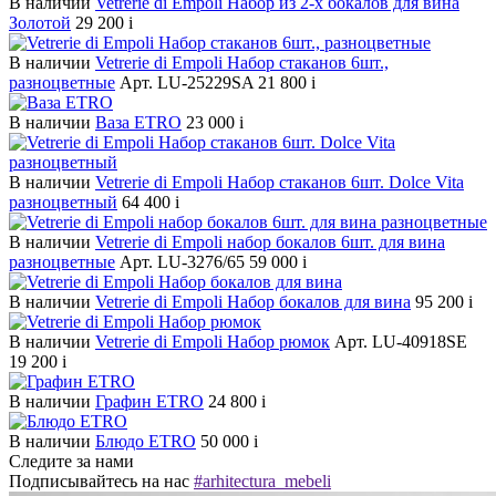
В наличии
Vetrerie di Empoli Набор из 2-х бокалов для вина
Золотой
29 200
i
В наличии
Vetrerie di Empoli Набор стаканов 6шт.,
разноцветные
Арт. LU-25229SA
21 800
i
В наличии
Ваза ETRO
23 000
i
В наличии
Vetrerie di Empoli Набор стаканов 6шт. Dolce Vita
разноцветный
64 400
i
В наличии
Vetrerie di Empoli набор бокалов 6шт. для вина
разноцветные
Арт. LU-3276/65
59 000
i
В наличии
Vetrerie di Empoli Набор бокалов для вина
95 200
i
В наличии
Vetrerie di Empoli Набор рюмок
Арт. LU-40918SE
19 200
i
В наличии
Графин ETRO
24 800
i
В наличии
Блюдо ETRO
50 000
i
Следите за нами
Подписывайтесь на нас
#arhitectura_mebeli