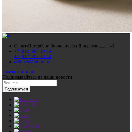
Санкт-Петербург, Зоологический переулок, д. 1-3
+7 (812) 997-10-56
+7 (812) 997-10-48
arhimeb@inbox.ru
Заказать звонок
Подписывайтесь
на наши новости