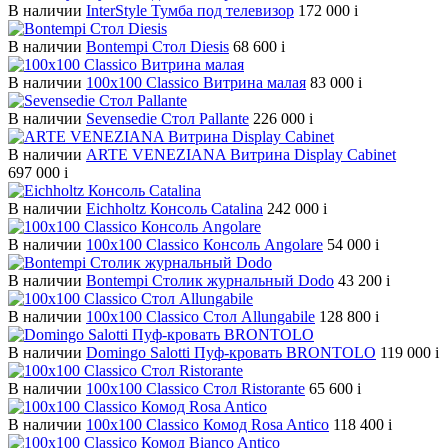
В наличии
InterStyle Тумба под телевизор
172 000
i
В наличии
Bontempi Стол Diesis
68 600
i
В наличии
100х100 Classico Витрина малая
83 000
i
В наличии
Sevensedie Стол Pallante
226 000
i
В наличии
ARTE VENEZIANA Витрина Display Cabinet
697 000
i
В наличии
Eichholtz Консоль Catalina
242 000
i
В наличии
100х100 Classico Консоль Angolare
54 000
i
В наличии
Bontempi Столик журнальный Dodo
43 200
i
В наличии
100х100 Classico Стол Allungabile
128 800
i
В наличии
Domingo Salotti Пуф-кровать BRONTOLO
119 000
i
В наличии
100х100 Classico Стол Ristorante
65 600
i
В наличии
100х100 Classico Комод Rosa Antico
118 400
i