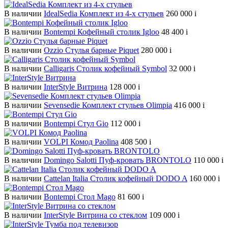
В наличии
IdealSedia Комплект из 4-х стульев
260 000
i
В наличии
Bontempi Кофейный столик Igloo
48 400
i
В наличии
Ozzio Стулья барные Piquet
280 000
i
В наличии
Calligaris Столик кофейный Symbol
32 000
i
В наличии
InterStyle Витрина
128 000
i
В наличии
Sevensedie Комплект стульев Olimpia
416 000
i
В наличии
Bontempi Стул Gio
112 000
i
В наличии
VOLPI Комод Paolina
408 500
i
В наличии
Domingo Salotti Пуф-кровать BRONTOLO
110 000
i
В наличии
Cattelan Italia Столик кофейный DODO A
160 000
i
В наличии
Bontempi Стол Mago
81 600
i
В наличии
InterStyle Витрина со стеклом
109 000
i