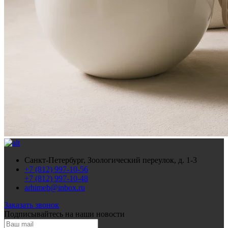
Санкт-Петербург, Зоологический переулок, д. 1-3
+7 (812) 997-10-56
+7 (812) 997-10-48
arhimeb@inbox.ru
Заказать звонок
Подписывайтесь
на наши новости