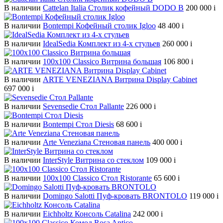
В наличии
Cattelan Italia Столик кофейный DODO B
200 000
i
В наличии
Bontempi Кофейный столик Igloo
48 400
i
В наличии
IdealSedia Комплект из 4-х стульев
260 000
i
В наличии
100х100 Classico Витрина большая
106 800
i
В наличии
ARTE VENEZIANA Витрина Display Cabinet
697 000
i
В наличии
Sevensedie Стол Pallante
226 000
i
В наличии
Bontempi Стол Diesis
68 600
i
В наличии
Arte Veneziana Cтеновая панель
400 000
i
В наличии
InterStyle Витрина со стеклом
109 000
i
В наличии
100х100 Classico Стол Ristorante
65 600
i
В наличии
Domingo Salotti Пуф-кровать BRONTOLO
119 000
i
В наличии
Eichholtz Консоль Catalina
242 000
i