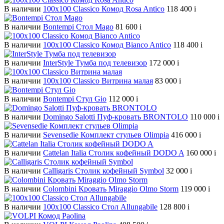
В наличии
100х100 Classico Комод Rosa Antico
118 400
i
В наличии
Bontempi Стол Mago
81 600
i
В наличии
100х100 Classico Комод Bianco Antico
118 400
i
В наличии
InterStyle Тумба под телевизор
172 000
i
В наличии
100х100 Classico Витрина малая
83 000
i
В наличии
Bontempi Стул Gio
112 000
i
В наличии
Domingo Salotti Пуф-кровать BRONTOLO
110 000
i
В наличии
Sevensedie Комплект стульев Olimpia
416 000
i
В наличии
Cattelan Italia Столик кофейный DODO A
160 000
i
В наличии
Calligaris Столик кофейный Symbol
32 000
i
В наличии
Colombini Кровать Miraggio Olmo Storm
119 000
i
В наличии
100х100 Classico Стол Allungabile
128 800
i