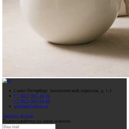
Санкт-Петербург, Зоологический переулок, д. 1-3
+7 (812) 997-10-56
+7 (812) 997-10-48
arhimeb@inbox.ru
Заказать звонок
Подписывайтесь
на наши новости