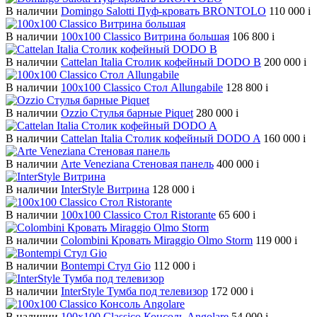
В наличии
Domingo Salotti Пуф-кровать BRONTOLO
110 000
i
В наличии
100х100 Classico Витрина большая
106 800
i
В наличии
Cattelan Italia Столик кофейный DODO B
200 000
i
В наличии
100х100 Classico Стол Allungabile
128 800
i
В наличии
Ozzio Стулья барные Piquet
280 000
i
В наличии
Cattelan Italia Столик кофейный DODO A
160 000
i
В наличии
Arte Veneziana Cтеновая панель
400 000
i
В наличии
InterStyle Витрина
128 000
i
В наличии
100х100 Classico Стол Ristorante
65 600
i
В наличии
Colombini Кровать Miraggio Olmo Storm
119 000
i
В наличии
Bontempi Стул Gio
112 000
i
В наличии
InterStyle Тумба под телевизор
172 000
i
В наличии
100х100 Classico Консоль Angolare
54 000
i