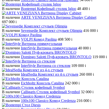
В наличии
Bontempi Кофейный столик Igloo
48 400
i
В наличии
ARTE VENEZIANA Витрина Display Cabinet
697 000
i
В наличии
Sevensedie Комплект стульев Olimpia
416 000
i
В наличии
VOLPI Комод Paolina
408 500
i
В наличии
InterStyle Витрина прямоугольная
40 000
i
В наличии
Domingo Salotti Пуф-кровать BRONTOLO
119 000
i
В наличии
InterStyle Витрина со стеклом
109 000
i
В наличии
IdealSedia Комплект из 4-х стульев
260 000
i
В наличии
Eichholtz Консоль Catalina
242 000
i
В наличии
Calligaris Столик кофейный Symbol
32 000
i
В наличии
100х100 Classico Комод Credenza
216 000
i