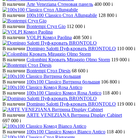
В наличии
Arte Veneziana Cтеновая панель
400 000
i
В наличии
100х100 Classico Стол Allungabile
128 800
i
В наличии
Bontempi Стул Gio
112 000
i
В наличии
VOLPI Комод Paolina
408 500
i
В наличии
Domingo Salotti Пуф-кровать BRONTOLO
110 000
i
В наличии
Colombini Кровать Miraggio Olmo Storm
119 000
i
В наличии
Bontempi Стол Diesis
68 600
i
В наличии
100х100 Classico Витрина большая
106 800
i
В наличии
100х100 Classico Комод Rosa Antico
118 400
i
В наличии
Domingo Salotti Пуф-кровать BRONTOLO
119 000
i
В наличии
ARTE VENEZIANA Витрина Display Cabinet
697 000
i
В наличии
100х100 Classico Комод Bianco Antico
118 400
i