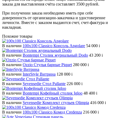
заказа для выставления счёта составляет 3500 рублей.
При получении заказа необходимо иметь при себе
доверенность от организации-заказчика и удостоверение
личности. Вместе с заказом выдаются счет, счет-фактура и
накладная.
Похожие товары
В наличии
100х100 Classico Консоль Angolare
54 000
i
В наличии
Bontempi Столик журнальный Dodo
43 200
i
В наличии
Ozzio Стулья барные Piquet
280 000
i
В наличии
InterStyle Витрина
128 000
i
В наличии
Sevensedie Стол Pallante
226 000
i
В наличии
Bontempi Кофейный столик Igloo
48 400
i
В наличии
Sevensedie Комплект стульев Olimpia
416 000
i
В наличии
100х100 Classico Комод Credenza
216 000
i