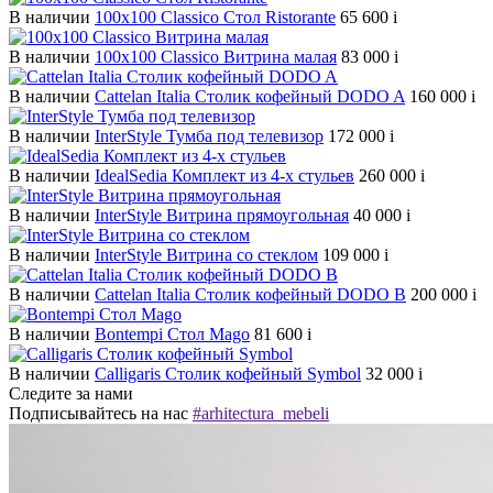
В наличии
100х100 Classico Стол Ristorante
65 600
i
В наличии
100х100 Classico Витрина малая
83 000
i
В наличии
Cattelan Italia Столик кофейный DODO A
160 000
i
В наличии
InterStyle Тумба под телевизор
172 000
i
В наличии
IdealSedia Комплект из 4-х стульев
260 000
i
В наличии
InterStyle Витрина прямоугольная
40 000
i
В наличии
InterStyle Витрина со стеклом
109 000
i
В наличии
Cattelan Italia Столик кофейный DODO B
200 000
i
В наличии
Bontempi Стол Mago
81 600
i
В наличии
Calligaris Столик кофейный Symbol
32 000
i
Следите за нами
Подписывайтесь на нас
#arhitectura_mebeli