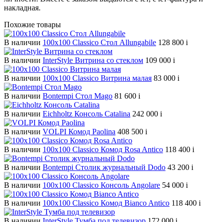
накладная.
Похожие товары
В наличии
100х100 Classico Стол Allungabile
128 800
i
В наличии
InterStyle Витрина со стеклом
109 000
i
В наличии
100х100 Classico Витрина малая
83 000
i
В наличии
Bontempi Стол Mago
81 600
i
В наличии
Eichholtz Консоль Catalina
242 000
i
В наличии
VOLPI Комод Paolina
408 500
i
В наличии
100х100 Classico Комод Rosa Antico
118 400
i
В наличии
Bontempi Столик журнальный Dodo
43 200
i
В наличии
100х100 Classico Консоль Angolare
54 000
i
В наличии
100х100 Classico Комод Bianco Antico
118 400
i
В наличии
InterStyle Тумба под телевизор
172 000
i