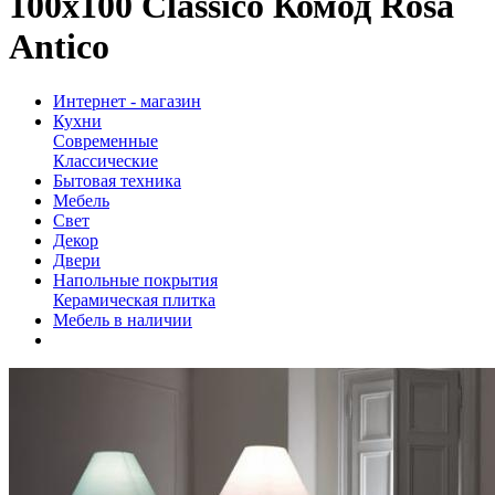
100х100 Classico Комод Rosa
Antico
Интернет - магазин
Кухни
Современные
Классические
Бытовая техника
Мебель
Свет
Декор
Двери
Напольные покрытия
Керамическая плитка
Мебель в наличии