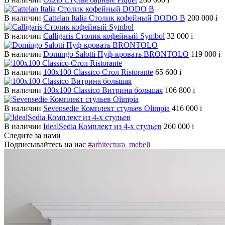
В наличии
Cattelan Italia Столик кофейный DODO B
200 000
i
В наличии
Calligaris Столик кофейный Symbol
32 000
i
В наличии
Domingo Salotti Пуф-кровать BRONTOLO
119 000
i
В наличии
100х100 Classico Стол Ristorante
65 600
i
В наличии
100х100 Classico Витрина большая
106 800
i
В наличии
Sevensedie Комплект стульев Olimpia
416 000
i
В наличии
IdealSedia Комплект из 4-х стульев
260 000
i
Следите за нами
Подписывайтесь на нас
#arhitectura_mebeli