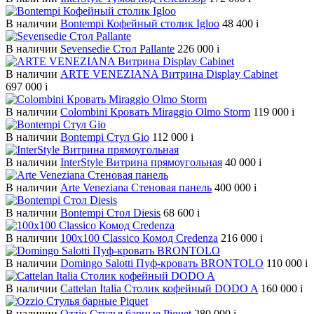
В наличии
Bontempi Кофейный столик Igloo
48 400
i
В наличии
Sevensedie Стол Pallante
226 000
i
В наличии
ARTE VENEZIANA Витрина Display Cabinet
697 000
i
В наличии
Colombini Кровать Miraggio Olmo Storm
119 000
i
В наличии
Bontempi Стул Gio
112 000
i
В наличии
InterStyle Витрина прямоугольная
40 000
i
В наличии
Arte Veneziana Cтеновая панель
400 000
i
В наличии
Bontempi Стол Diesis
68 600
i
В наличии
100х100 Classico Комод Credenza
216 000
i
В наличии
Domingo Salotti Пуф-кровать BRONTOLO
110 000
i
В наличии
Cattelan Italia Столик кофейный DODO A
160 000
i
В наличии
Ozzio Стулья барные Piquet
280 000
i