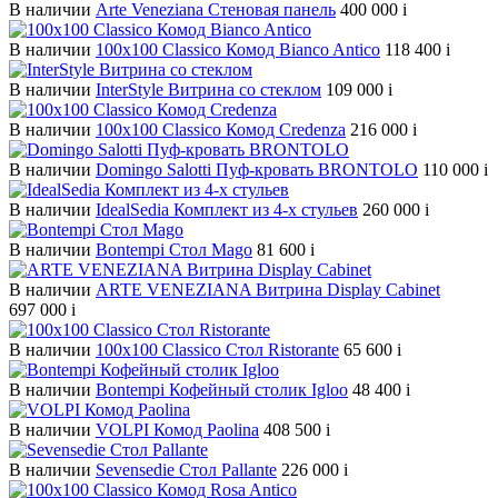
В наличии
Arte Veneziana Cтеновая панель
400 000
i
В наличии
100х100 Classico Комод Bianco Antico
118 400
i
В наличии
InterStyle Витрина со стеклом
109 000
i
В наличии
100х100 Classico Комод Credenza
216 000
i
В наличии
Domingo Salotti Пуф-кровать BRONTOLO
110 000
i
В наличии
IdealSedia Комплект из 4-х стульев
260 000
i
В наличии
Bontempi Стол Mago
81 600
i
В наличии
ARTE VENEZIANA Витрина Display Cabinet
697 000
i
В наличии
100х100 Classico Стол Ristorante
65 600
i
В наличии
Bontempi Кофейный столик Igloo
48 400
i
В наличии
VOLPI Комод Paolina
408 500
i
В наличии
Sevensedie Стол Pallante
226 000
i