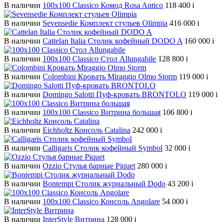
В наличии
100х100 Classico Комод Rosa Antico
118 400
i
В наличии
Sevensedie Комплект стульев Olimpia
416 000
i
В наличии
Cattelan Italia Столик кофейный DODO A
160 000
i
В наличии
100х100 Classico Стол Allungabile
128 800
i
В наличии
Colombini Кровать Miraggio Olmo Storm
119 000
i
В наличии
Domingo Salotti Пуф-кровать BRONTOLO
119 000
i
В наличии
100х100 Classico Витрина большая
106 800
i
В наличии
Eichholtz Консоль Catalina
242 000
i
В наличии
Calligaris Столик кофейный Symbol
32 000
i
В наличии
Ozzio Стулья барные Piquet
280 000
i
В наличии
Bontempi Столик журнальный Dodo
43 200
i
В наличии
100х100 Classico Консоль Angolare
54 000
i
В наличии
InterStyle Витрина
128 000
i